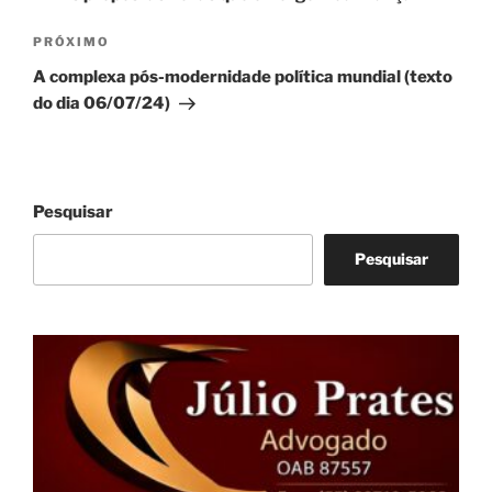
Post
Próximo
PRÓXIMO
post
A complexa pós-modernidade política mundial (texto
do dia 06/07/24)
Pesquisar
Pesquisar