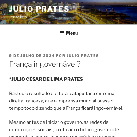
Pular
JULIO PRATES
para
Jornalista
o
conteúdo
Menu
PUBLICADO
9 DE JULHO DE 2024
POR
JULIO PRATES
EM
França ingovernável?
*JULIO CÉSAR DE LIMA PRATES
Bastou o resultado eleitoral catapultar a extrema-
direita francesa, que a imprensa mundial passa o
tempo todo dizendo que a França ficará ingovernável.
Mesmo antes de iniciar o governo, as redes de
informações sociais já rotulam o futuro governo de