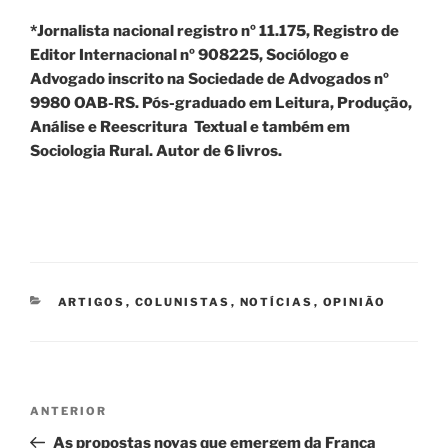
*Jornalista nacional registro nº 11.175, Registro de
Editor Internacional nº 908225, Sociólogo e
Advogado inscrito na Sociedade de Advogados nº
9980 OAB-RS. Pós-graduado em Leitura, Produção,
Análise e Reescritura Textual e também em
Sociologia Rural. Autor de 6 livros.
CATEGORIAS
ARTIGOS
,
COLUNISTAS
,
NOTÍCIAS
,
OPINIÃO
Navegação
Post
ANTERIOR
de
anterior
As propostas novas que emergem da França