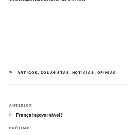
CATEGORIAS
ARTIGOS
,
COLUNISTAS
,
NOTÍCIAS
,
OPINIÃO
Navegação
Post
ANTERIOR
de
anterior
França ingovernável?
Post
Próximo
PRÓXIMO