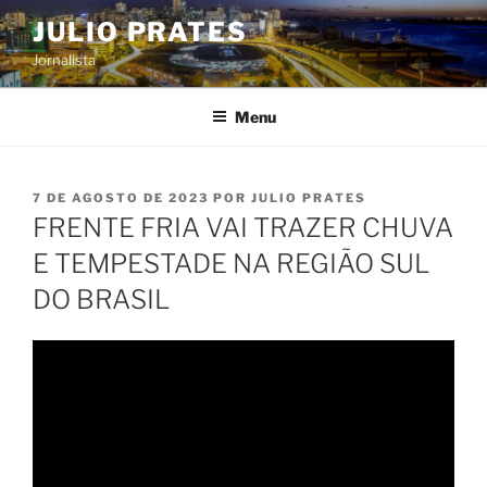
Pular
JULIO PRATES
para
Jornalista
o
conteúdo
Menu
PUBLICADO
7 DE AGOSTO DE 2023
POR
JULIO PRATES
EM
FRENTE FRIA VAI TRAZER CHUVA
E TEMPESTADE NA REGIÃO SUL
DO BRASIL