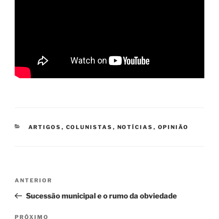
CATEGORIAS
ARTIGOS
,
COLUNISTAS
,
NOTÍCIAS
,
OPINIÃO
Navegação
Post
ANTERIOR
de
anterior
Sucessão municipal e o rumo da obviedade
Post
Próximo
PRÓXIMO