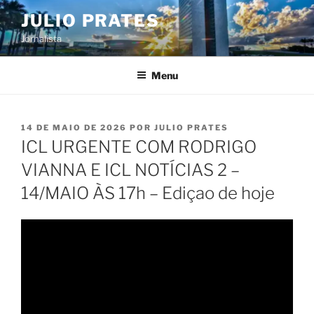
Pular
JULIO PRATES
para
Jornalista
o
conteúdo
Menu
PUBLICADO
14 DE MAIO DE 2026
POR
JULIO PRATES
EM
ICL URGENTE COM RODRIGO
VIANNA E ICL NOTÍCIAS 2 –
14/MAIO ÀS 17h – Ediçao de hoje