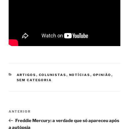
CATEGORIAS
ARTIGOS
,
COLUNISTAS
,
NOTÍCIAS
,
OPINIÃO
,
SEM CATEGORIA
Navegação
Post
ANTERIOR
de
anterior
Freddie Mercury: a verdade que só apareceu após
Post
a autópsia