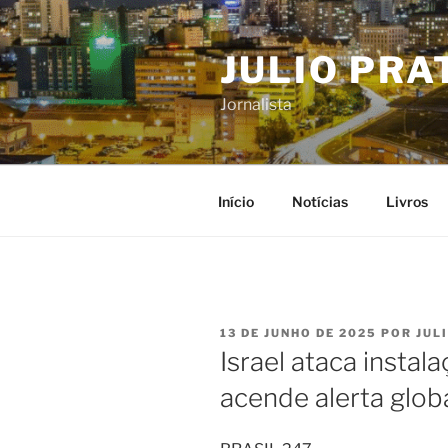
Pular
para
JULIO PRA
o
conteúdo
Jornalista
Início
Notícias
Livros
PUBLICADO
13 DE JUNHO DE 2025
POR
JUL
EM
Israel ataca instal
acende alerta globa