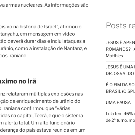
va armas nucleares. As informações são
Posts r
vo na história de Israel”, afirmou o
Netanyahu, em mensagem em vídeo
ão deverá durar dias e inclui ataques a
JESUS É APE
rânio, como a instalação de Nantanz, e
ROMANOS? | An
cos iraniano.
Matthies
JESUS É UMA 
DR. OSVALDO 
áximo no Irã
É O FIM DA 
BRASIL (O S
z relataram múltiplas explosões nas
lação de enriquecimento de urânio do
UMA PAUSA
ão iraniana confirmou que “várias
Lula tem 46% e
as na capital, Teerã, e que o sistema
de 2º turno, m
 alerta total. Um alto funcionário
 liderança do país estava reunida em um