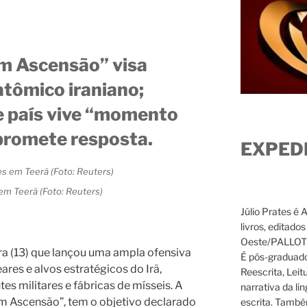
m Ascensão” visa
tômico iraniano;
e país vive “momento
 promete resposta.
EXPED
em Teerã (Foto: Reuters)
Júlio Prates é 
livros, editado
Oeste/PALLOTTI
ira (13) que lançou uma ampla ofensiva
É pós-graduado
eares e alvos estratégicos do Irã,
Reescrita, Leit
es militares e fábricas de mísseis. A
narrativa da li
m Ascensão”, tem o objetivo declarado
escrita. També