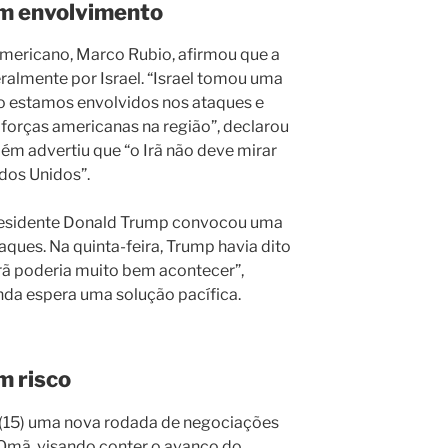
m envolvimento
americano, Marco Rubio, afirmou que a
ralmente por Israel. “Israel tomou uma
Não estamos envolvidos nos ataques e
 forças americanas na região”, declarou
bém advertiu que “o Irã não deve mirar
dos Unidos”.
residente Donald Trump convocou uma
aques. Na quinta-feira, Trump havia dito
Irã poderia muito bem acontecer”,
nda espera uma solução pacífica.
 risco
 (15) uma nova rodada de negociações
 Omã, visando conter o avanço do