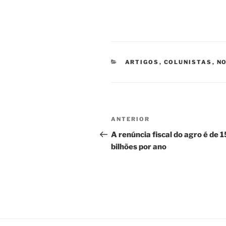
CATEGORIAS
ARTIGOS
,
COLUNISTAS
,
NO
Navegação
Post
ANTERIOR
de
anterior
A renúncia fiscal do agro é de 
bilhões por ano
Post