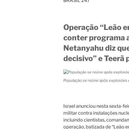
BRASIL 247
Operação “Leão e
conter programa a
Netanyahu diz qu
decisivo” e Teerã
População se reúne após explosões 
Israel anunciou nesta sexta-fe
militar contra instalações nucl
incluindo cientistas, comandant
operação, batizada de “Leão e