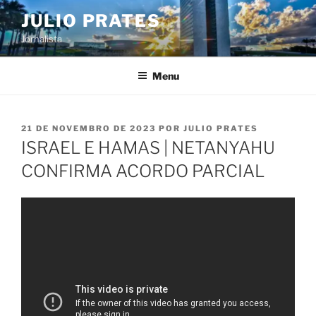
Pular
JULIO PRATES
para
Jornalista
o
conteúdo
Menu
PUBLICADO
21 DE NOVEMBRO DE 2023
POR
JULIO PRATES
EM
ISRAEL E HAMAS | NETANYAHU
CONFIRMA ACORDO PARCIAL