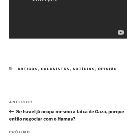
CATEGORIAS
ARTIGOS
,
COLUNISTAS
,
NOTÍCIAS
,
OPINIÃO
Navegação
Post
ANTERIOR
de
anterior
Se Israel já ocupa mesmo a faixa de Gaza, porque
Post
então negociar com o Hamas?
Próximo
PRÓXIMO