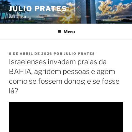
Pular
JULIO PRATES
para
Jornalista
o
conteúdo
Menu
PUBLICADO
6 DE ABRIL DE 2026
POR
JULIO PRATES
EM
Israelenses invadem praias da
BAHIA, agridem pessoas e agem
como se fossem donos; e se fosse
lá?