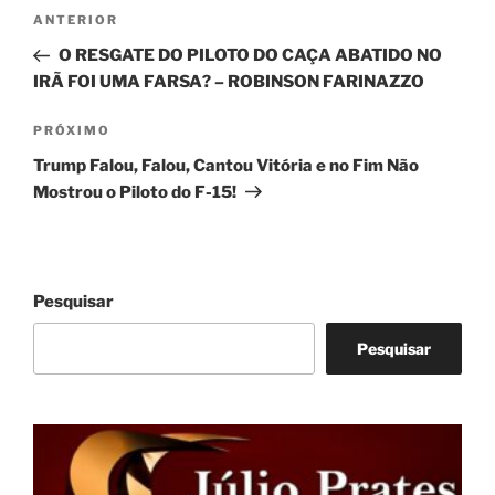
Navegação
Post
ANTERIOR
de
anterior
O RESGATE DO PILOTO DO CAÇA ABATIDO NO
Post
IRÃ FOI UMA FARSA? – ROBINSON FARINAZZO
Próximo
PRÓXIMO
post
Trump Falou, Falou, Cantou Vitória e no Fim Não
Mostrou o Piloto do F-15!
Pesquisar
Pesquisar