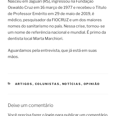
Nasceu em Jaguarí (RS), ingressou na Fundação
Oswaldo Cruz em 16 março de 1977 e recebeu o Título
de Professor Emérito em 29 de maio de 2019, é
médico, pesquisador da FIOCRUZ e um dos maiores
nomes do sanitarismo no país. Nessa crise, tornou-se
um nome de referência nacional e mundial. É primo da
dentista local Marta Marchiori.
Aguardamos pela entrevista, que já está em suas
mãos.
CATEGORIAS
ARTIGOS
,
COLUNISTAS
,
NOTÍCIAS
,
OPINIÃO
Deixe um comentário
Você precisa fazer o
login
para publicar um comentário.