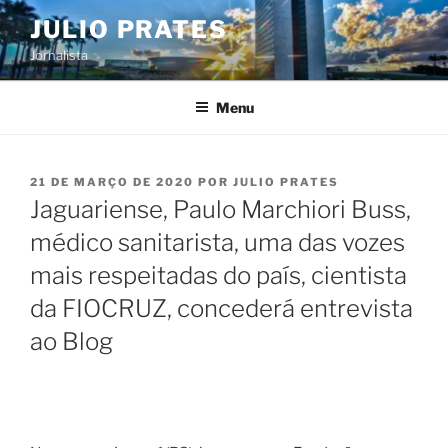
Pular
JULIO PRATES
para
Jornalista
o
conteúdo
Menu
PUBLICADO
21 DE MARÇO DE 2020
POR
JULIO PRATES
EM
Jaguariense, Paulo Marchiori Buss,
médico sanitarista, uma das vozes
mais respeitadas do país, cientista
da FIOCRUZ, concederá entrevista
ao Blog