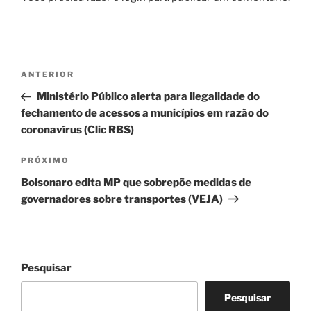
Navegação
Post
ANTERIOR
de
anterior
Ministério Público alerta para ilegalidade do
Post
fechamento de acessos a municípios em razão do
coronavírus (Clic RBS)
Próximo
PRÓXIMO
post
Bolsonaro edita MP que sobrepõe medidas de
governadores sobre transportes (VEJA)
Pesquisar
Pesquisar