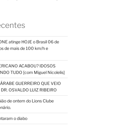
ecentes
NE atinge HOJE o Brasil 06 de
s de mais de 100 km/h e
ERICANO ACABOU? IDOSOS
DO TUDO [com Miguel Nicolelis]
S ÁRABE GUERREIRO QUE VEIO
 DR. OSVALDO LUIZ RIBEIRO
nião de ontem do Lions Clube
nário.
ntaram o diabo