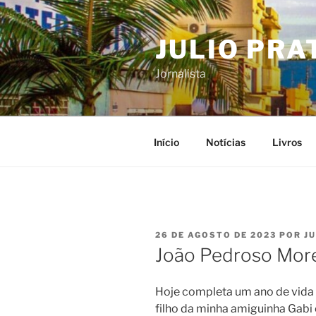
Pular
para
JULIO PRA
o
conteúdo
Jornalista
Início
Notícias
Livros
PUBLICADO
26 DE AGOSTO DE 2023
POR
J
EM
João Pedroso Morei
Hoje completa um ano de vida 
filho da minha amiguinha Gabi 