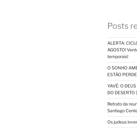
Posts r
ALERTA: CICLO
AGOSTO! Vento
temporais!
O SONHO AM
ESTÃO PERDEN
YAVÉ: O DEU
DO DESERTO |
Retrato da reu
Santiago Cente
Os judeus inve