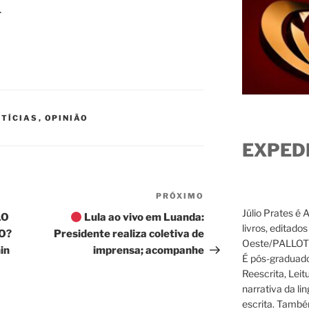
.
TÍCIAS
,
OPINIÃO
EXPED
PRÓXIMO
Próximo
Júlio Prates é 
post
LO
Lula ao vivo em Luanda:
livros, editado
O?
Presidente realiza coletiva de
Oeste/PALLOTTI
in
imprensa; acompanhe
É pós-graduado
Reescrita, Leit
narrativa da li
escrita. També