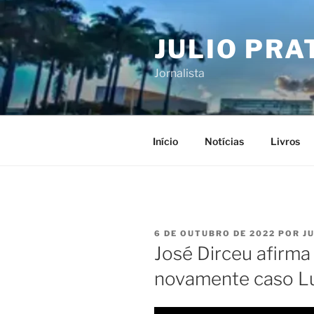
Pular
para
JULIO PRA
o
conteúdo
Jornalista
Início
Notícias
Livros
PUBLICADO
6 DE OUTUBRO DE 2022
POR
J
EM
José Dirceu afirma
novamente caso Lu