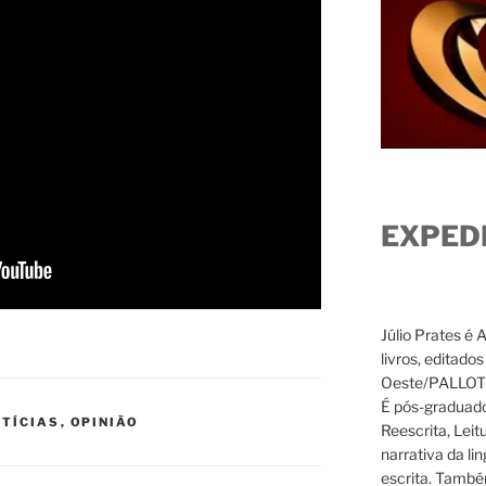
EXPED
Júlio Prates é 
livros, editado
Oeste/PALLOTTI
É pós-graduado
TÍCIAS
,
OPINIÃO
Reescrita, Leit
narrativa da li
escrita. També