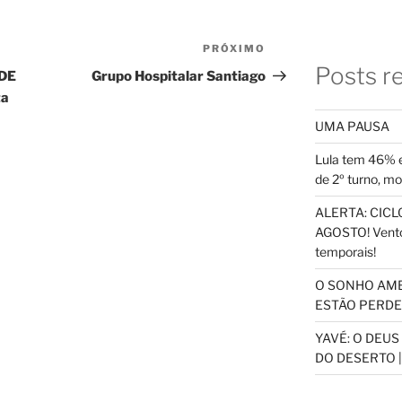
PRÓXIMO
Próximo
Posts r
post
 DE
Grupo Hospitalar Santiago
ta
UMA PAUSA
Lula tem 46% e
de 2º turno, m
ALERTA: CICLO
AGOSTO! Vento
temporais!
O SONHO AM
ESTÃO PERDEN
YAVÉ: O DEU
DO DESERTO |