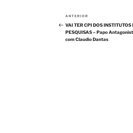
Navegação
Post
ANTERIOR
de
anterior
VAI TER CPI DOS INSTITUTOS
PESQUISAS – Papo Antagonis
Post
com Claudio Dantas