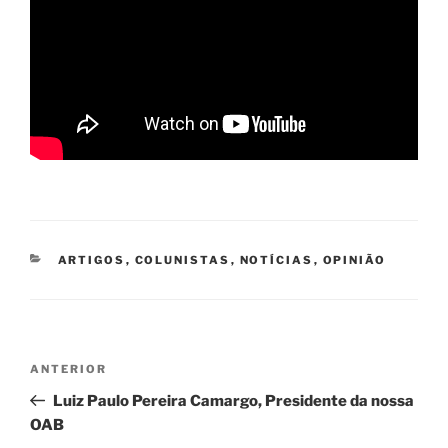
CATEGORIAS
ARTIGOS
,
COLUNISTAS
,
NOTÍCIAS
,
OPINIÃO
Navegação
Post
ANTERIOR
de
anterior
Luiz Paulo Pereira Camargo, Presidente da nossa
Post
OAB