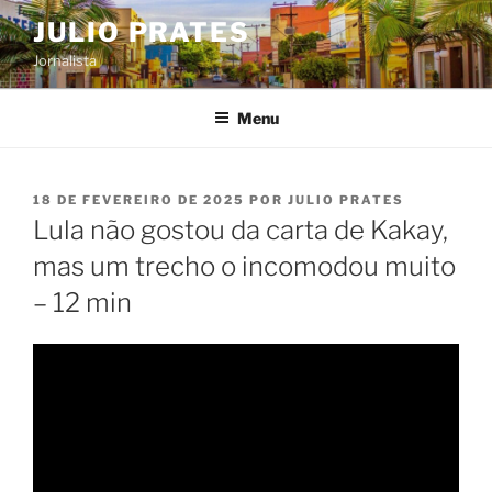
Pular
JULIO PRATES
para
Jornalista
o
conteúdo
Menu
PUBLICADO
18 DE FEVEREIRO DE 2025
POR
JULIO PRATES
EM
Lula não gostou da carta de Kakay,
mas um trecho o incomodou muito
– 12 min