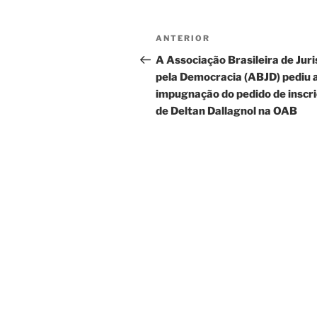
Navegação
Post
ANTERIOR
de
anterior
A Associação Brasileira de Juri
pela Democracia (ABJD) pediu 
Post
impugnação do pedido de inscr
de Deltan Dallagnol na OAB