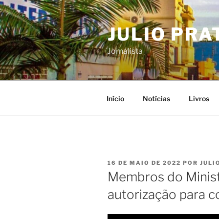
Pular
para
JULIO PRA
o
conteúdo
Jornalista
Início
Notícias
Livros
PUBLICADO
16 DE MAIO DE 2022
POR
JULI
EM
Membros do Minis
autorização para c