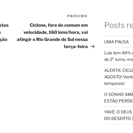
PRÓXIMO
Próximo
Posts r
post
stas
Ciclone, fora do comum em
a
velocidade, 160 kms/hora, vai
ição
atingir o Rio Grande do Sul nessa
UMA PAUSA
terça-feira
Lula tem 46% e
de 2º turno, m
ALERTA: CICLO
AGOSTO! Vento
temporais!
O SONHO AM
ESTÃO PERDEN
YAVÉ: O DEU
DO DESERTO |