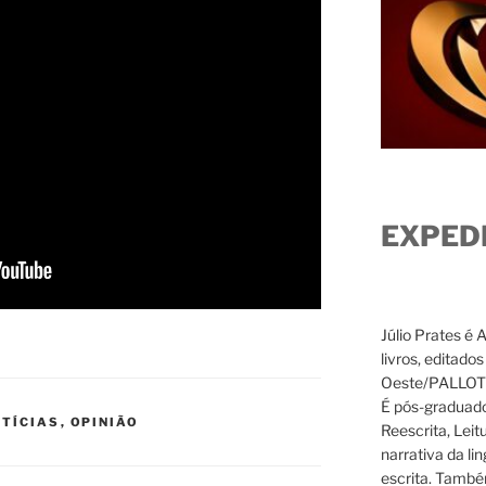
EXPED
Júlio Prates é 
livros, editado
Oeste/PALLOTTI
É pós-graduado
TÍCIAS
,
OPINIÃO
Reescrita, Leit
narrativa da li
escrita. També