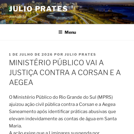
Pular
JULIO PRATES
para
Jornalista
o
conteúdo
Menu
PUBLICADO
1 DE JULHO DE 2026
POR
JULIO PRATES
EM
MINISTÉRIO PÚBLICO VAI A
JUSTIÇA CONTRA A CORSAN E A
AEGEA
O Ministério Público do Rio Grande do Sul (MPRS)
ajuizou ação civil pública contra a Corsan e a Aegea
Saneamento após identificar práticas abusivas que
elevam indevidamente as contas de água em Santa
Maria.
A ação exige que a Liminares suspenda por