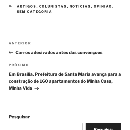
CATEGORIAS
ARTIGOS
,
COLUNISTAS
,
NOTÍCIAS
,
OPINIÃO
,
SEM CATEGORIA
Navegação
Post
ANTERIOR
de
anterior
Carros adesivados antes das convenções
Post
Próximo
PRÓXIMO
post
Em Brasília, Prefeitura de Santa Maria avança para a
construção de 160 apartamentos do Minha Casa,
Minha Vida
Pesquisar
Pesquisar