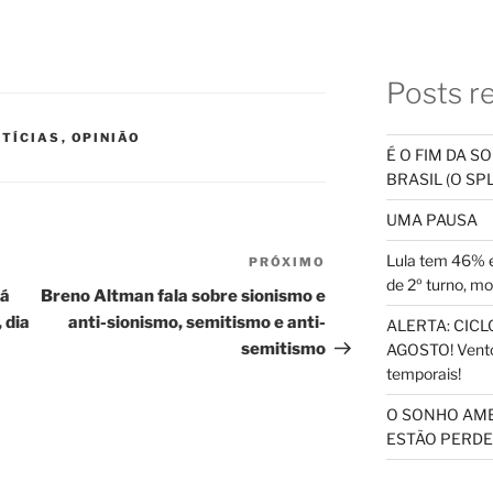
Posts r
TÍCIAS
,
OPINIÃO
É O FIM DA 
BRASIL (O S
UMA PAUSA
Lula tem 46% e
PRÓXIMO
Próximo
de 2º turno, m
post
rá
Breno Altman fala sobre sionismo e
 dia
anti-sionismo, semitismo e anti-
ALERTA: CICLO
semitismo
AGOSTO! Vento
temporais!
O SONHO AM
ESTÃO PERDEN