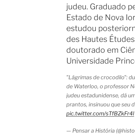
judeu. Graduado pe
Estado de Nova Io
estudou posterior
des Hautes Études,
doutorado em Ciênc
Universidade Princ
"Lágrimas de crocodilo": d
de Waterloo, o professor No
judeu estadunidense, dá um
prantos, insinuou que seu d
pic.twitter.com/sTfBZkFr4l
— Pensar a História (@hist