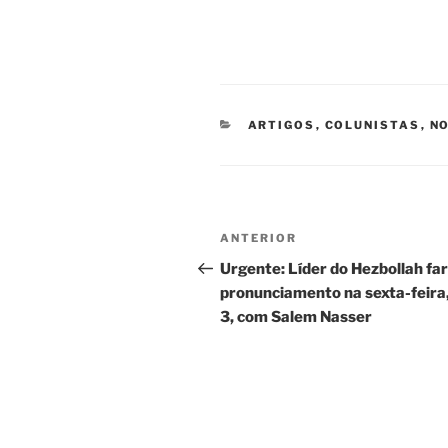
CATEGORIAS
ARTIGOS
,
COLUNISTAS
,
NO
Navegação
Post
ANTERIOR
de
anterior
Urgente: Líder do Hezbollah fa
pronunciamento na sexta-feira,
Post
3, com Salem Nasser