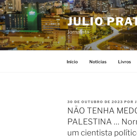
Pular
para
JULIO PRA
o
conteúdo
Jornalista
Início
Notícias
Livros
PUBLICADO
30 DE OUTUBRO DE 2023
POR
EM
NÃO TENHA MEDO
PALESTINA … Norma
um cientista polít