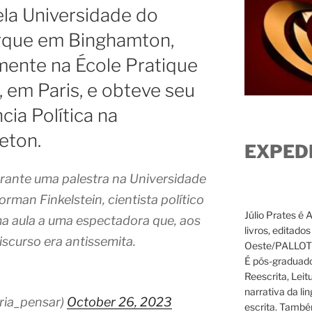
la Universidade do
rque em Binghamton,
mente na École Pratique
 em Paris, e obteve seu
ia Política na
eton.
EXPED
urante uma palestra na Universidade
rman Finkelstein, cientista político
Júlio Prates é 
a aula a uma espectadora que, aos
livros, editado
iscurso era antissemita.
Oeste/PALLOTTI
É pós-graduado
Reescrita, Leit
narrativa da li
oria_pensar)
October 26, 2023
escrita. També