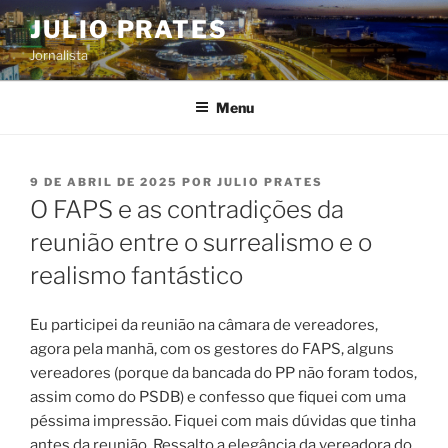
Pular
JULIO PRATES
para
Jornalista
o
conteúdo
Menu
PUBLICADO
9 DE ABRIL DE 2025
POR
JULIO PRATES
EM
O FAPS e as contradições da
reunião entre o surrealismo e o
realismo fantástico
Eu participei da reunião na câmara de vereadores,
agora pela manhã, com os gestores do FAPS, alguns
vereadores (porque da bancada do PP não foram todos,
assim como do PSDB) e confesso que fiquei com uma
péssima impressão. Fiquei com mais dúvidas que tinha
antes da reunião. Ressalto a elegância da vereadora do