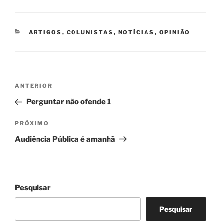
CATEGORIAS
ARTIGOS
,
COLUNISTAS
,
NOTÍCIAS
,
OPINIÃO
Navegação
Post
ANTERIOR
de
anterior
Perguntar não ofende 1
Post
Próximo
PRÓXIMO
post
Audiência Pública é amanhã
Pesquisar
Pesquisar