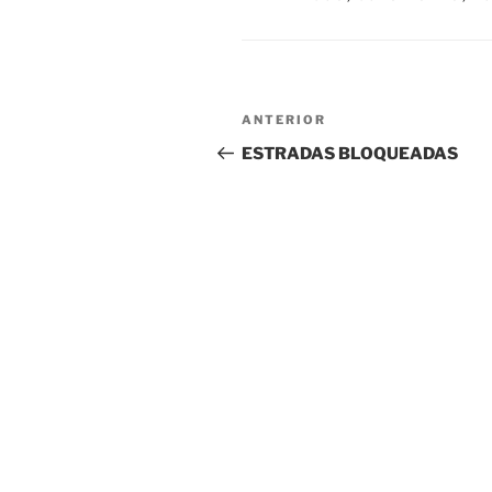
Navegação
Post
ANTERIOR
de
anterior
ESTRADAS BLOQUEADAS
Post