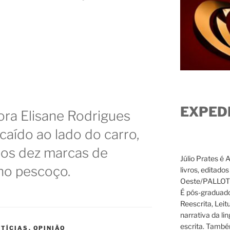
EXPED
ora Elisane Rodrigues
caído ao lado do carro,
nos dez marcas de
Júlio Prates é 
 no pescoço.
livros, editado
Oeste/PALLOTTI
É pós-graduado
Reescrita, Leit
narrativa da li
escrita. També
TÍCIAS
,
OPINIÃO