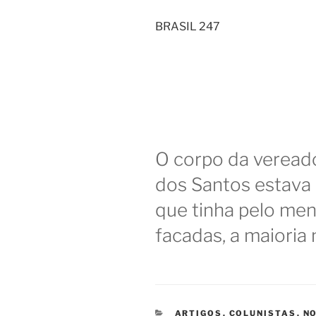
BRASIL 247
O corpo da veread
dos Santos estava 
que tinha pelo me
facadas, a maioria
CATEGORIAS
ARTIGOS
,
COLUNISTAS
,
NO