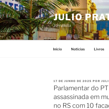
Pular
para
JULIO PRA
o
conteúdo
Jornalista
Início
Notícias
Livros
PUBLICADO
17 DE JUNHO DE 2025
POR
JUL
EM
Parlamentar do PT
assassinada em mu
no RS com 10 faca