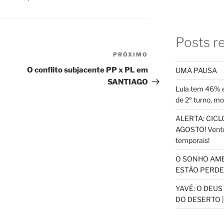
Posts r
PRÓXIMO
Próximo
post
O conflito subjacente PP x PL em
UMA PAUSA
SANTIAGO
Lula tem 46% e
de 2º turno, m
ALERTA: CICLO
AGOSTO! Vento
temporais!
O SONHO AM
ESTÃO PERDEN
YAVÉ: O DEU
DO DESERTO |