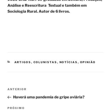
Análise e Reescritura Textual e também em
Sociologia Rural. Autor de 6 livros.
CATEGORIAS
ARTIGOS
,
COLUNISTAS
,
NOTÍCIAS
,
OPINIÃO
Navegação
Post
ANTERIOR
de
anterior
Haverá uma pandemia de gripe aviária?
Post
Próximo
PRÓXIMO