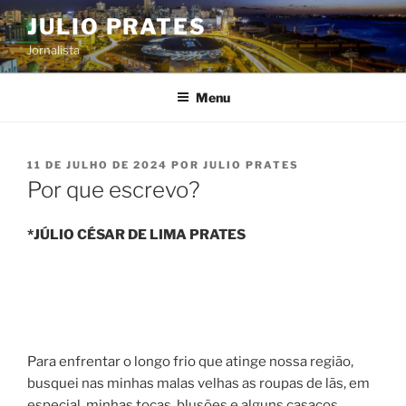
Pular
JULIO PRATES
para
Jornalista
o
conteúdo
Menu
PUBLICADO
11 DE JULHO DE 2024
POR
JULIO PRATES
EM
Por que escrevo?
*JÚLIO CÉSAR DE LIMA PRATES
Para enfrentar o longo frio que atinge nossa região,
busquei nas minhas malas velhas as roupas de lãs, em
especial, minhas tocas, blusões e alguns casacos,