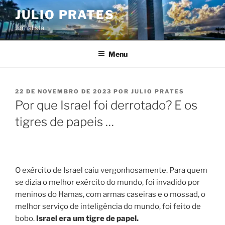
Pular
JULIO PRATES
para
Jornalista
o
conteúdo
Menu
PUBLICADO
22 DE NOVEMBRO DE 2023
POR
JULIO PRATES
EM
Por que Israel foi derrotado? E os
tigres de papeis …
O exército de Israel caiu vergonhosamente. Para quem
se dizia o melhor exército do mundo, foi invadido por
meninos do Hamas, com armas caseiras e o mossad, o
melhor serviço de inteligência do mundo, foi feito de
bobo.
Israel era um tigre de papel.