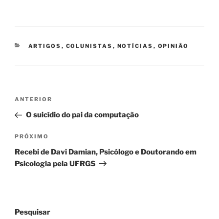
CATEGORIAS
ARTIGOS
,
COLUNISTAS
,
NOTÍCIAS
,
OPINIÃO
Navegação
Post
ANTERIOR
de
anterior
O suicídio do pai da computação
Post
Próximo
PRÓXIMO
post
Recebi de Davi Damian, Psicólogo e Doutorando em
Psicologia pela UFRGS
Pesquisar