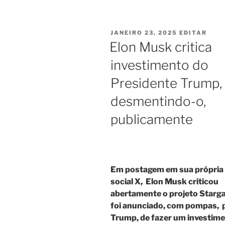
PUBLICADO
“ELO
JANEIRO 23, 2025
EDITAR
EM
MUS
Elon Musk critica
CRIT
INV
investimento do
DO
PRE
Presidente Trump,
TRU
DES
O,
desmentindo-o,
PUB
publicamente
Em postagem em sua própria
social X, Elon Musk criticou
abertamente o projeto Starga
foi anunciado, com pompas, 
Trump, de fazer um investim