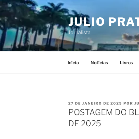
Pular
para
JULIO PRA
o
conteúdo
Jornalista
Início
Notícias
Livros
PUBLICADO
27 DE JANEIRO DE 2025
POR
J
EM
POSTAGEM DO BLO
DE 2025