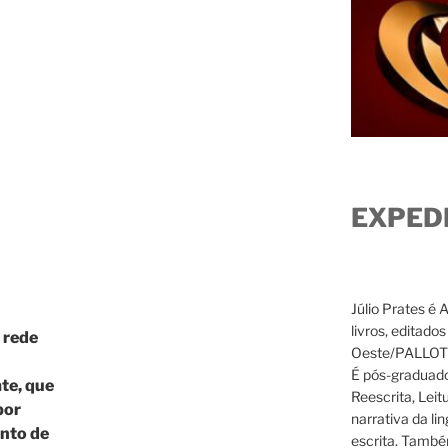
N
K
ICA
ESTIMENTO
SIDENTE
MP,
MENTINDO-
LICAMENTE”
EXPED
Júlio Prates é 
livros, editado
 rede
Oeste/PALLOTTI
É pós-graduado
te, que
Reescrita, Leit
por
narrativa da li
ento de
escrita. També