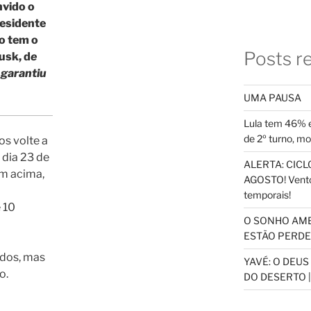
nvido o
residente
o tem o
Posts r
usk, d
e
 garantiu
UMA PAUSA
Lula tem 46% e
de 2º turno, m
s volte a
 dia 23 de
ALERTA: CICLO
em acima,
AGOSTO! Vento
temporais!
 10
O SONHO AM
ESTÃO PERDEN
dos, mas
YAVÉ: O DEU
o.
DO DESERTO |