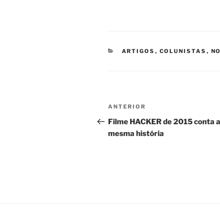
CATEGORIAS
ARTIGOS
,
COLUNISTAS
,
NO
Navegação
Post
ANTERIOR
de
anterior
Filme HACKER de 2015 conta 
mesma história
Post