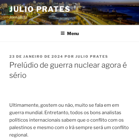
Pular
JULIO PRATES
para
Jornalista
o
conteúdo
Menu
PUBLICADO
23 DE JANEIRO DE 2024
POR
JULIO PRATES
EM
Prelúdio de guerra nuclear agora é
sério
Ultimamente, gostem ou não, muito se fala em em
guerra mundial. Entretanto, todos os bons analistas
políticos internacionais sabem que o conflito com os
palestinos e mesmo com o Irã sempre será um conflito
regional.