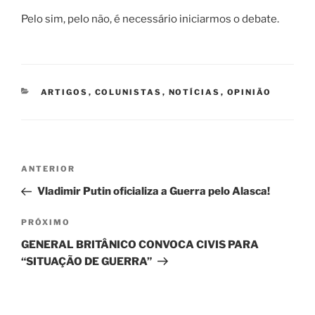
Pelo sim, pelo não, é necessário iniciarmos o debate.
CATEGORIAS
ARTIGOS
,
COLUNISTAS
,
NOTÍCIAS
,
OPINIÃO
Navegação
Post
ANTERIOR
de
anterior
Vladimir Putin oficializa a Guerra pelo Alasca!
Post
Próximo
PRÓXIMO
post
GENERAL BRITÂNICO CONVOCA CIVIS PARA
“SITUAÇÃO DE GUERRA”