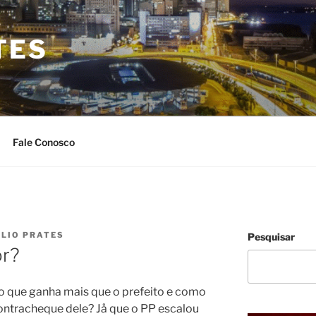
TES
Fale Conosco
ULIO PRATES
Pesquisar
or?
o que ganha mais que o prefeito e como
ontracheque dele? Jå que o PP escalou