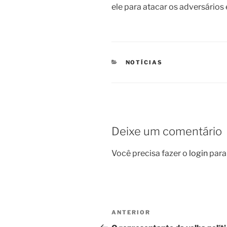
ele para atacar os adversário
CATEGORIAS
NOTÍCIAS
Deixe um comentário
Você precisa fazer o
login
para
Navegação
Post
ANTERIOR
de
anterior