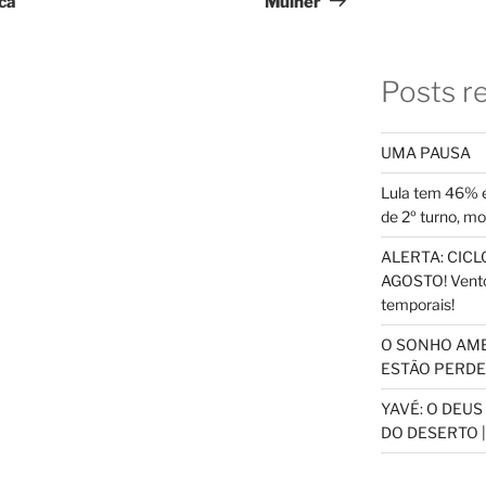
ica
Mulher
Posts r
UMA PAUSA
Lula tem 46% e
de 2º turno, m
ALERTA: CICLO
AGOSTO! Vento
temporais!
O SONHO AM
ESTÃO PERDEN
YAVÉ: O DEU
DO DESERTO |