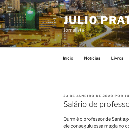
Pular
para
JULIO PRA
o
conteúdo
Jornalista
Início
Notícias
Livros
PUBLICADO
23 DE JANEIRO DE 2020
POR
J
EM
Salårio de profess
Qurm é o professor de Santiag
ele conseguiu essa magia no c