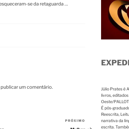
s esqueceram-se da retaguarda …
EXPED
 publicar um comentário.
Júlio Prates é 
livros, editado
Oeste/PALLOTTI
É pós-graduado
Reescrita, Leit
narrativa da li
PRÓXIMO
Próximo
escrita. També
post