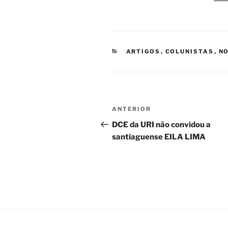
CATEGORIAS
ARTIGOS
,
COLUNISTAS
,
NO
Navegação
Post
ANTERIOR
de
anterior
DCE da URI não convidou a
santiaguense EILA LIMA
Post