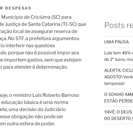
OR DESPESAS
 Município de Criciúma (SC) para
Posts r
de Justiça de Santa Catarina (TJ-SC) que
ação local de assegurar reserva de
ça. No STF, a prefeitura argumentou
UMA PAUSA
io interferir nas questões
de, porque não é possível impor aos
Lula tem 46% e
de 2º turno, m
ue importem gastos, sem que estejam
o para atender à determinação.
ALERTA: CICLO
AGOSTO! Vento
temporais!
O SONHO AM
hoje, o ministro Luís Roberto Barroso
ESTÃO PERDEN
 à educação básica é uma norma
reta, uma decisão do Judiciário
YAVÉ: O DEU
essa obrigação não pode ser
DO DESERTO |
m outra esfera de poder.