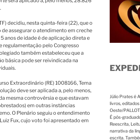
rte será aplicado a, pelo menos, 28.826
.
) decidiu, nesta quinta-feira (22), que o
o de assegurar o atendimento em creche
 5 anos de idade é de aplicação direta e
de regulamentação pelo Congresso
 colegiado também estabeleceu que a
o básica pode ser reivindicada na
EXPED
iduais.
curso Extraordinário (RE) 1008166, Tema
solução deve ser aplicada a, pelo menos,
Júlio Prates é 
da mesma controvérsia e que estavam
livros, editado
brestados) em outras instâncias
Oeste/PALLOTTI
emo. O Plenário seguiu o entendimento
É pós-graduado
 Luiz Fux, cujo voto foi apresentado em
Reescrita, Leit
narrativa da li
escrita. També