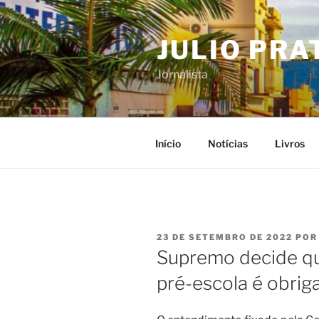
Pular
para
JULIO PRA
o
conteúdo
Jornalista
Início
Notícias
Livros
PUBLICADO
23 DE SETEMBRO DE 2022
PO
EM
Supremo decide qu
pré-escola é obrig