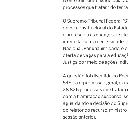
O entendimento fixado pela Co
processos que tratam do tema
O Supremo Tribunal Federal (STF
dever constitucional do Estad
e pré-escola às crianças de até
imediata, sem a necessidade 
Nacional. Por unanimidade, o
oferta de vagas para a educaçã
Justiça por meio de ações indiv
A questão foi discutida no Re
548 da repercussão geral, e a 
28.826 processos que tratam 
com a tramitação suspensa (so
aguardando a decisão do Supr
do relator do recurso, ministro
sessão anterior.