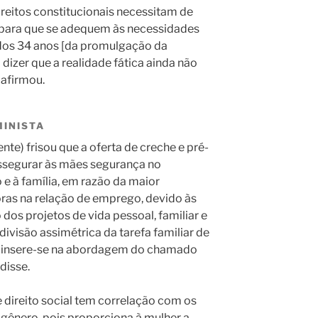
ireitos constitucionais necessitam de
 para que se adequem às necessidades
dos 34 anos [da promulgação da
l dizer que a realidade fática ainda não
 afirmou.
MINISTA
te) frisou que a oferta de creche e pré-
assegurar às mães segurança no
o e à família, em razão da maior
oras na relação de emprego, devido às
 dos projetos de vida pessoal, familiar e
 divisão assimétrica da tarefa familiar de
ema insere-se na abordagem do chamado
disse.
direito social tem correlação com os
 gênero, pois proporciona à mulher a