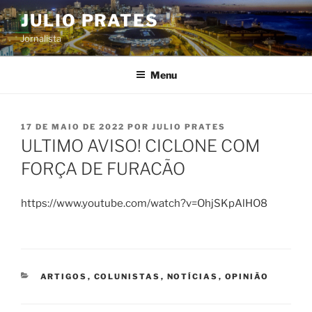
Pular
JULIO PRATES
para
Jornalista
o
conteúdo
Menu
PUBLICADO
17 DE MAIO DE 2022
POR
JULIO PRATES
EM
ULTIMO AVISO! CICLONE COM
FORÇA DE FURACÃO
https://www.youtube.com/watch?v=OhjSKpAlHO8
CATEGORIAS
ARTIGOS
,
COLUNISTAS
,
NOTÍCIAS
,
OPINIÃO