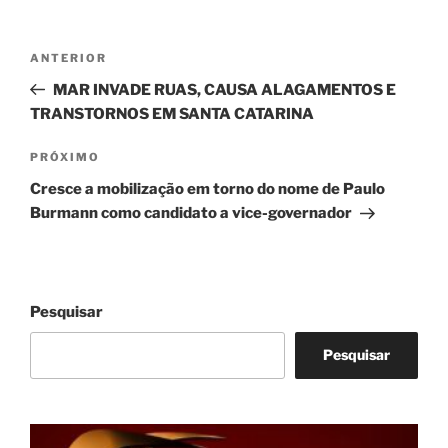
Navegação
Post
ANTERIOR
de
anterior
MAR INVADE RUAS, CAUSA ALAGAMENTOS E
Post
TRANSTORNOS EM SANTA CATARINA
Próximo
PRÓXIMO
post
Cresce a mobilização em torno do nome de Paulo
Burmann como candidato a vice-governador
Pesquisar
Pesquisar