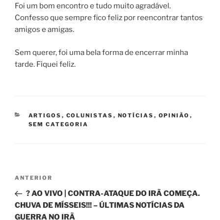
Foi um bom encontro e tudo muito agradável.
Confesso que sempre fico feliz por reencontrar tantos
amigos e amigas.
Sem querer, foi uma bela forma de encerrar minha
tarde. Fiquei feliz.
CATEGORIAS
ARTIGOS
,
COLUNISTAS
,
NOTÍCIAS
,
OPINIÃO
,
SEM CATEGORIA
Navegação
Post
ANTERIOR
de
anterior
? AO VIVO | CONTRA-ATAQUE DO IRÃ COMEÇA.
Post
CHUVA DE MÍSSEIS!!! – ÚLTIMAS NOTÍCIAS DA
GUERRA NO IRÃ