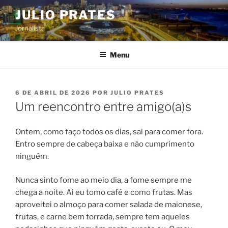
Pular
JULIO PRATES
para
Jornalista
o
conteúdo
Menu
PUBLICADO
6 DE ABRIL DE 2026
POR
JULIO PRATES
EM
Um reencontro entre amigo(a)s
Ontem, como faço todos os dias, sai para comer fora.
Entro sempre de cabeça baixa e não cumprimento
ninguém.
Nunca sinto fome ao meio dia, a fome sempre me
chega a noite. Ai eu tomo café e como frutas. Mas
aproveitei o almoço para comer salada de maionese,
frutas, e carne bem torrada, sempre tem aqueles