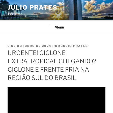
Pular
JULIO PRATES
para
Jornalista
o
conteúdo
Menu
PUBLICADO
9 DE OUTUBRO DE 2024
POR
JULIO PRATES
EM
URGENTE! CICLONE
EXTRATROPICAL CHEGANDO?
CICLONE E FRENTE FRIA NA
REGIÃO SUL DO BRASIL