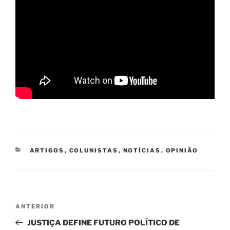
CATEGORIAS
ARTIGOS
,
COLUNISTAS
,
NOTÍCIAS
,
OPINIÃO
Navegação
Post
ANTERIOR
de
anterior
JUSTIÇA DEFINE FUTURO POLÍTICO DE
Post