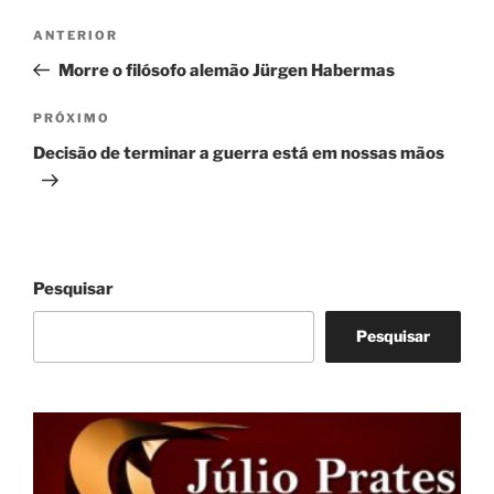
Navegação
Post
ANTERIOR
de
anterior
Morre o filósofo alemão Jürgen Habermas
Post
Próximo
PRÓXIMO
post
Decisão de terminar a guerra está em nossas mãos
Pesquisar
Pesquisar