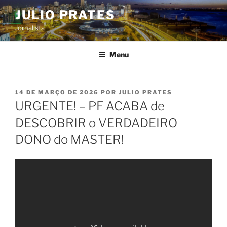
Pular
JULIO PRATES
para
Jornalista
o
conteúdo
Menu
PUBLICADO
14 DE MARÇO DE 2026
POR
JULIO PRATES
EM
URGENTE! – PF ACABA de
DESCOBRIR o VERDADEIRO
DONO do MASTER!