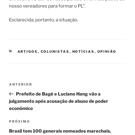
nosso vereadores para formar o PL”.
Esclarecida, portanto, a situação.
CATEGORIAS
ARTIGOS
,
COLUNISTAS
,
NOTÍCIAS
,
OPINIÃO
Navegação
Post
ANTERIOR
de
anterior
Prefeito de Bagé e Luciano Hang vão a
Post
julgamento após acusação de abuso de poder
econômico
Próximo
PRÓXIMO
post
Brasil tem 100 generais nomeados marechais.