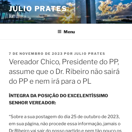
Pular
JULIO PRATES
para
Jornalista
o
conteúdo
Menu
PUBLICADO
7 DE NOVEMBRO DE 2023
POR
JULIO PRATES
EM
Vereador Chico, Presidente do PP,
assume que o Dr. Ribeiro não sairá
do PP e nem irá para o PL
ÍNTEGRA DA POSIÇÃO DO EXCELENTÍSSIMO
SENHOR VEREADOR:
“Sobre a sua postagem do dia 25 de outubro de 2023,
em sua página, não procede essa informação, jamais o
Dr.Ribeiro vai sair do nosso partido e nem tão pouco os