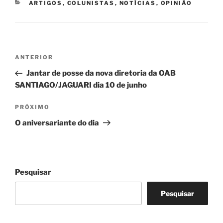
CATEGORIAS
ARTIGOS
,
COLUNISTAS
,
NOTÍCIAS
,
OPINIÃO
Navegação
Post
ANTERIOR
de
anterior
Jantar de posse da nova diretoria da OAB
Post
SANTIAGO/JAGUARI dia 10 de junho
Próximo
PRÓXIMO
post
O aniversariante do dia
Pesquisar
Pesquisar