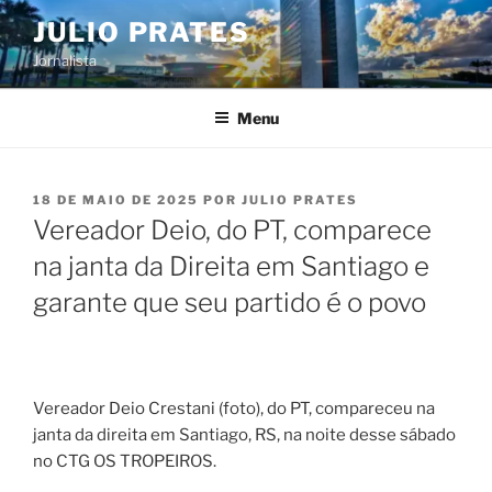
Pular
JULIO PRATES
para
Jornalista
o
conteúdo
Menu
PUBLICADO
18 DE MAIO DE 2025
POR
JULIO PRATES
EM
Vereador Deio, do PT, comparece
na janta da Direita em Santiago e
garante que seu partido é o povo
Vereador Deio Crestani (foto), do PT, compareceu na
janta da direita em Santiago, RS, na noite desse sábado
no CTG OS TROPEIROS.