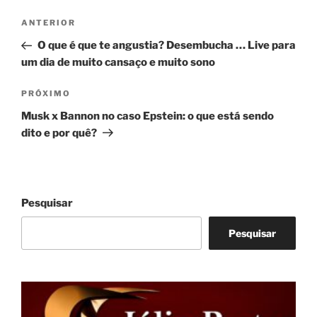
Navegação
Post
ANTERIOR
de
anterior
O que é que te angustia? Desembucha … Live para
Post
um dia de muito cansaço e muito sono
Próximo
PRÓXIMO
post
Musk x Bannon no caso Epstein: o que está sendo
dito e por quê?
Pesquisar
Pesquisar