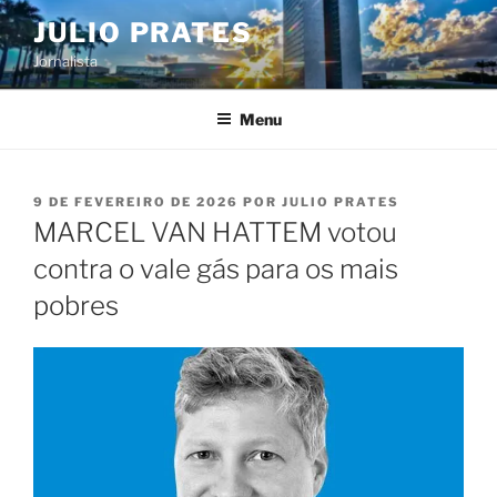
Pular
JULIO PRATES
para
Jornalista
o
conteúdo
Menu
PUBLICADO
9 DE FEVEREIRO DE 2026
POR
JULIO PRATES
EM
MARCEL VAN HATTEM votou
contra o vale gás para os mais
pobres