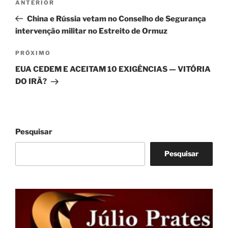
Post
ANTERIOR
de
anterior
China e Rússia vetam no Conselho de Segurança
Post
intervenção militar no Estreito de Ormuz
Próximo
PRÓXIMO
post
EUA CEDEM E ACEITAM 10 EXIGÊNCIAS — VITÓRIA
DO IRÃ?
Pesquisar
Pesquisar