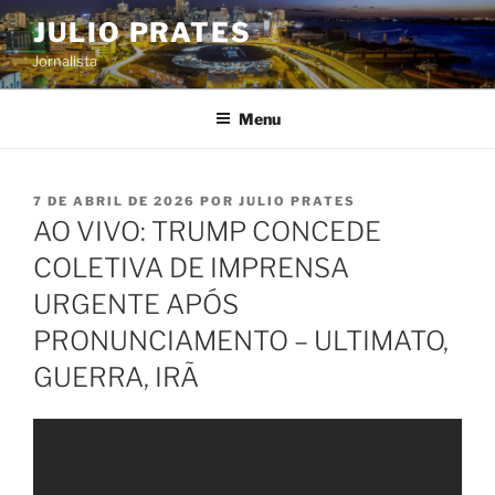
Pular
JULIO PRATES
para
Jornalista
o
conteúdo
Menu
PUBLICADO
7 DE ABRIL DE 2026
POR
JULIO PRATES
EM
AO VIVO: TRUMP CONCEDE
COLETIVA DE IMPRENSA
URGENTE APÓS
PRONUNCIAMENTO – ULTIMATO,
GUERRA, IRÃ