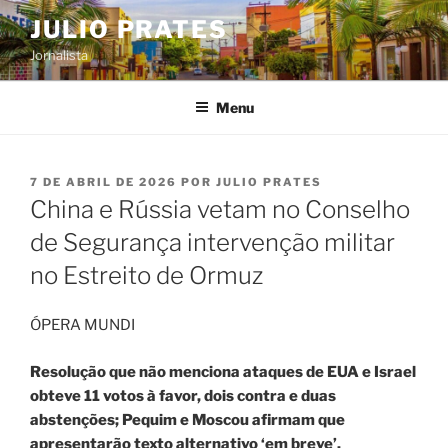
Pular
JULIO PRATES
para
Jornalista
o
conteúdo
Menu
PUBLICADO
7 DE ABRIL DE 2026
POR
JULIO PRATES
EM
China e Rússia vetam no Conselho
de Segurança intervenção militar
no Estreito de Ormuz
ÓPERA MUNDI
Resolução que não menciona ataques de EUA e Israel
obteve 11 votos à favor, dois contra e duas
abstenções; Pequim e Moscou afirmam que
apresentarão texto alternativo ‘em breve’.