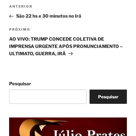
Navegação
Post
ANTERIOR
de
anterior
São 22 hs e 30 minutos no Irã
Post
Próximo
PRÓXIMO
post
AO VIVO: TRUMP CONCEDE COLETIVA DE
IMPRENSA URGENTE APÓS PRONUNCIAMENTO –
ULTIMATO, GUERRA, IRÃ
Pesquisar
Pesquisar