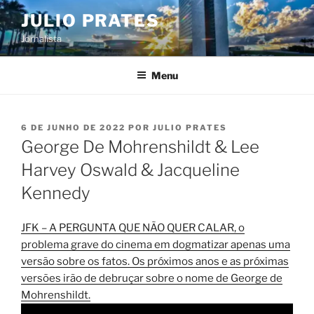
Pular
JULIO PRATES
para
Jornalista
o
conteúdo
Menu
PUBLICADO
6 DE JUNHO DE 2022
POR
JULIO PRATES
EM
George De Mohrenshildt & Lee
Harvey Oswald & Jacqueline
Kennedy
JFK – A PERGUNTA QUE NÃO QUER CALAR, o
problema grave do cinema em dogmatizar apenas uma
versão sobre os fatos. Os próximos anos e as próximas
versões irão de debruçar sobre o nome de George de
Mohrenshildt.