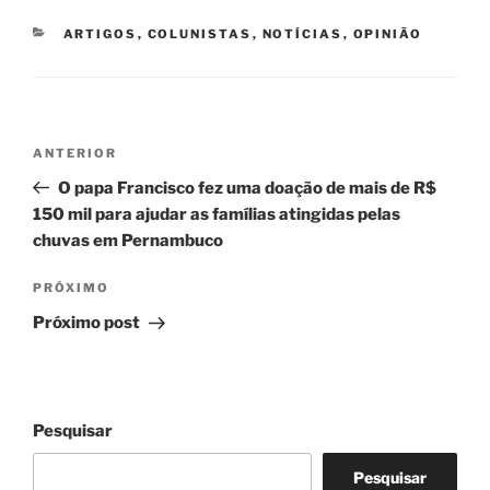
CATEGORIAS
ARTIGOS
,
COLUNISTAS
,
NOTÍCIAS
,
OPINIÃO
Navegação
Post
ANTERIOR
de
anterior
O papa Francisco fez uma doação de mais de R$
Post
150 mil para ajudar as famílias atingidas pelas
chuvas em Pernambuco
Próximo
PRÓXIMO
post
Próximo post
Pesquisar
Pesquisar