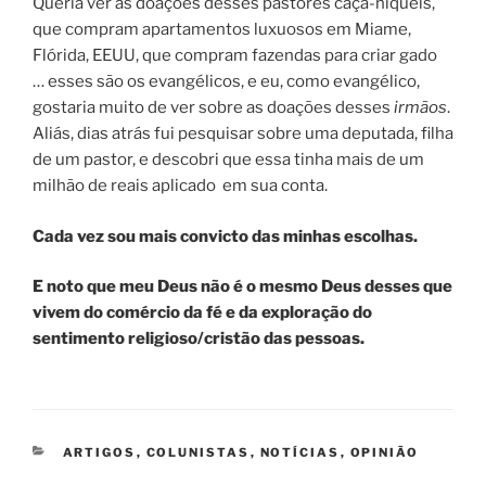
Queria ver as doações desses pastores caça-níqueis,
que compram apartamentos luxuosos em Miame,
Flórida, EEUU, que compram fazendas para criar gado
… esses são os evangélicos, e eu, como evangélico,
gostaria muito de ver sobre as doações desses
irmãos
.
Aliás, dias atrás fui pesquisar sobre uma deputada, filha
de um pastor, e descobri que essa tinha mais de um
milhão de reais aplicado em sua conta.
Cada vez sou mais convicto das minhas escolhas.
E noto que meu Deus não é o mesmo Deus desses que
vivem do comércio da fé e da exploração do
sentimento religioso/cristão das pessoas.
CATEGORIAS
ARTIGOS
,
COLUNISTAS
,
NOTÍCIAS
,
OPINIÃO