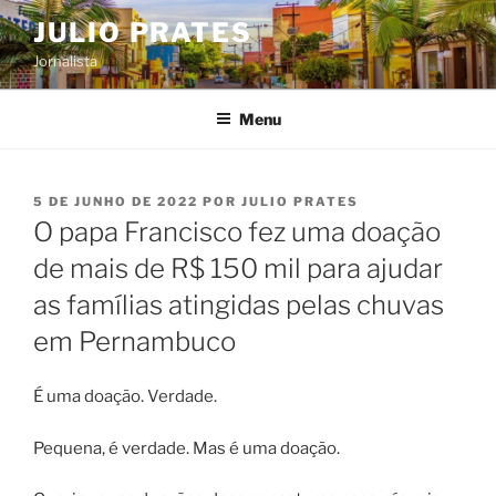
Pular
JULIO PRATES
para
Jornalista
o
conteúdo
Menu
PUBLICADO
5 DE JUNHO DE 2022
POR
JULIO PRATES
EM
O papa Francisco fez uma doação
de mais de R$ 150 mil para ajudar
as famílias atingidas pelas chuvas
em Pernambuco
É uma doação. Verdade.
Pequena, é verdade. Mas é uma doação.