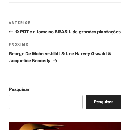
Navegação
Post
ANTERIOR
de
anterior
O PDT e a fome no BRASIL de grandes plantações
Post
Próximo
PRÓXIMO
post
George De Mohrenshildt & Lee Harvey Oswald &
Jacqueline Kennedy
Pesquisar
Pesquisar