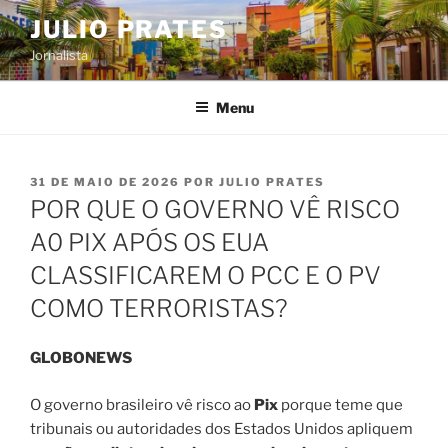
Pular
JULIO PRATES
para
Jornalista
o
conteúdo
Menu
PUBLICADO
31 DE MAIO DE 2026
POR
JULIO PRATES
EM
POR QUE O GOVERNO VÊ RISCO
A0 PIX APÓS OS EUA
CLASSIFICAREM O PCC E O PV
COMO TERRORISTAS?
GLOBONEWS
O governo brasileiro vê risco ao
Pix
porque teme que
tribunais ou autoridades dos Estados Unidos apliquem