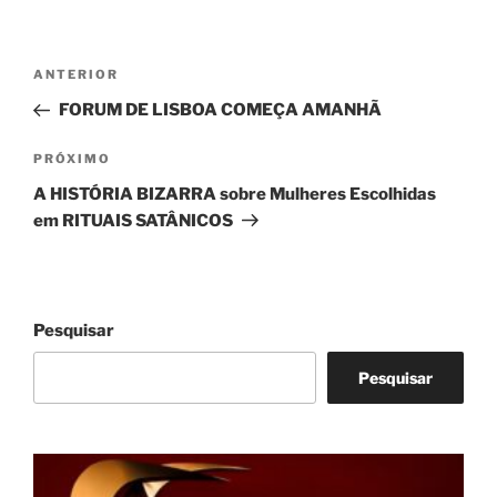
Navegação
Post
ANTERIOR
de
anterior
FORUM DE LISBOA COMEÇA AMANHÃ
Post
Próximo
PRÓXIMO
post
A HISTÓRIA BIZARRA sobre Mulheres Escolhidas
em RITUAIS SATÂNICOS
Pesquisar
Pesquisar