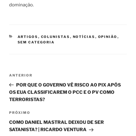
dominação.
CATEGORIAS
ARTIGOS
,
COLUNISTAS
,
NOTÍCIAS
,
OPINIÃO
,
SEM CATEGORIA
Navegação
Post
ANTERIOR
de
anterior
POR QUE O GOVERNO VÊ RISCO A0 PIX APÓS
Post
OS EUA CLASSIFICAREM O PCC E O PV COMO
TERRORISTAS?
Próximo
PRÓXIMO
post
COMO DANIEL MASTRAL DEIXOU DE SER
SATANISTA? | RICARDO VENTURA