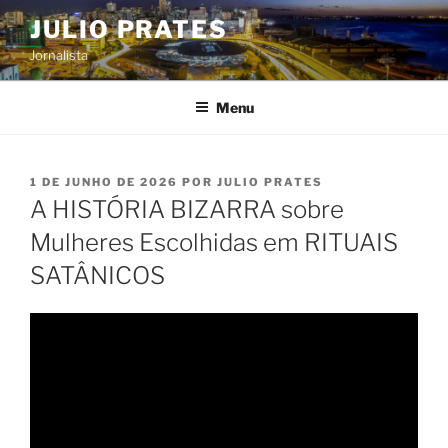
Pular
JULIO PRATES
para
Jornalista
o
conteúdo
Menu
PUBLICADO
1 DE JUNHO DE 2026
POR
JULIO PRATES
EM
A HISTÓRIA BIZARRA sobre
Mulheres Escolhidas em RITUAIS
SATÂNICOS