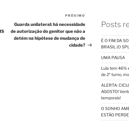
PRÓXIMO
Próximo
Posts r
post
Guarda unilateral: há necessidade
IS
de autorização do genitor que não a
detém na hipótese de mudança de
É O FIM DA 
cidade?
BRASIL (O S
UMA PAUSA
Lula tem 46% e
de 2º turno, m
ALERTA: CICLO
AGOSTO! Vento
temporais!
O SONHO AM
ESTÃO PERDEN