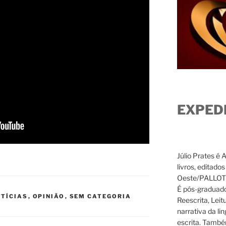
EXPED
Júlio Prates é 
livros, editado
Oeste/PALLOTTI
É pós-graduado
TÍCIAS
,
OPINIÃO
,
SEM CATEGORIA
Reescrita, Leit
narrativa da li
escrita. També