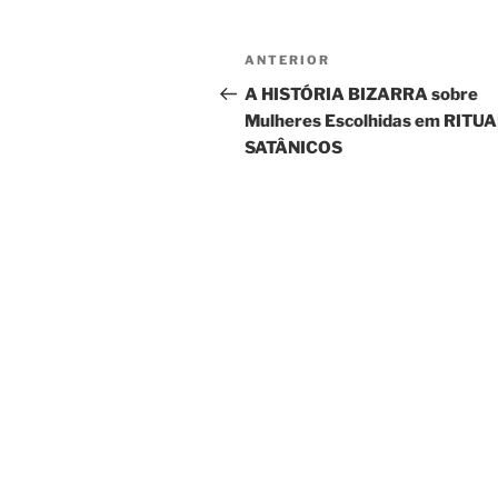
Navegação
Post
ANTERIOR
de
anterior
A HISTÓRIA BIZARRA sobre
Mulheres Escolhidas em RITUA
Post
SATÂNICOS