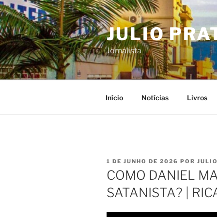
Pular
para
JULIO PRA
o
conteúdo
Jornalista
Início
Notícias
Livros
PUBLICADO
1 DE JUNHO DE 2026
POR
JULI
EM
COMO DANIEL MA
SATANISTA? | RI