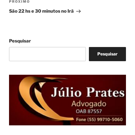
Próximo
PRÓXIMO
post
São 22 hs e 30 minutos no Irã
Pesquisar
Pesquisar