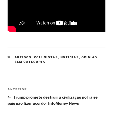
CATEGORIAS
ARTIGOS
,
COLUNISTAS
,
NOTÍCIAS
,
OPINIÃO
,
SEM CATEGORIA
Navegação
Post
ANTERIOR
de
anterior
Trump promete destruir a civilização no Irã se
Post
país não fizer acordo | InfoMoney News