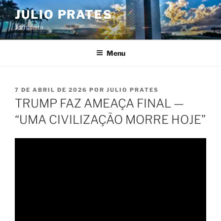
Pular
JULIO PRATES
para
Jornalista
o
conteúdo
Menu
PUBLICADO
7 DE ABRIL DE 2026
POR
JULIO PRATES
EM
TRUMP FAZ AMEAÇA FINAL —
“UMA CIVILIZAÇÃO MORRE HOJE”