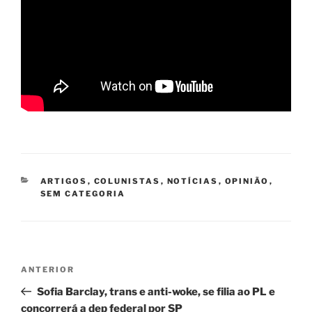
CATEGORIAS
ARTIGOS
,
COLUNISTAS
,
NOTÍCIAS
,
OPINIÃO
,
SEM CATEGORIA
Navegação
Post
ANTERIOR
de
anterior
Sofia Barclay, trans e anti-woke, se filia ao PL e
Post
concorrerá a dep federal por SP