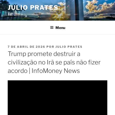
Pular
JULIO PRATES
para
Jornalista
o
conteúdo
Menu
PUBLICADO
7 DE ABRIL DE 2026
POR
JULIO PRATES
EM
Trump promete destruir a
civilização no Irã se país não fizer
acordo | InfoMoney News